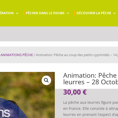
ÉRATION
PÊCHER DANS LE DOUBS
DÉCOUVRIR LA PÊCHE
/
ANIMATIONS PÊCHE
/ Animation: Pêche au coup des petits cyprinidés – 14 
Animation: Pêche 
leurres – 28 Octo
30,00
€
La pêche aux leurres figure pa
en France. Elle consiste à attr
leurres en prenant l’aspect d’