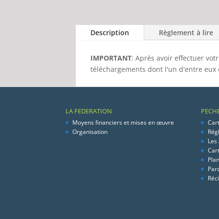
Description
Règlement à lire
IMPORTANT
: Après avoir effectuer vo
téléchargements dont l'un d'entre eux é
LA FEDERATION
PECH
Moyens financiers et mises en œuvre
Car
Organisation
Rég
Les
Car
Pla
Par
Réci