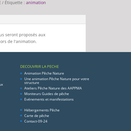
E
Étiquette :
animation
ous seront proposés aux
lors de l'animation.
DECOUVRIR LA PECHE
Animation Pêche Nature
Une animation Pêche Nature pour votre
structure
ux
Ateliers Pêche Nature des AAPPMA
Moniteurs Guides de pêche
Evénements et manifestations
Hébergements Pêche
Carte de pêche
Contact-09-24