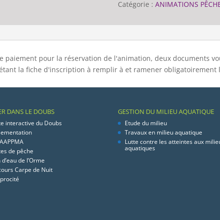
Catégorie :
ANIMATIONS PÊCH
tre paiement pour la réservation de l'animation, deux documents v
tant la fiche d'inscription à remplir à et ramener obligatoirement 
ER DANS LE DOUBS
GESTION DU MILIEU AQUATIQUE
te interactive du Doubs
Etude du milieu
lementation
Travaux en milieu aquatique
 AAPPMA
Lutte contre les atteintes aux milie
aquatiques
tes de pêche
n d’eau de l’Orme
cours Carpe de Nuit
procité