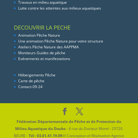
Travaux en milieu aquatique
Lutte contre les atteintes aux milieux aquatiques
DECOUVRIR LA PECHE
Animation Pêche Nature
Une animation Pêche Nature pour votre structure
Ateliers Pêche Nature des AAPPMA
Moniteurs Guides de pêche
Evénements et manifestations
Hébergements Pêche
Carte de pêche
Contact-09-24
Fédération Départementale de Pêche et de Protection du
Milieu Aquatique du Doubs
- 4 rue du Docteur Morel - 25720
BEURE -
Tél : 03.81.41.19.09
/// Conception et Réalisation Agence