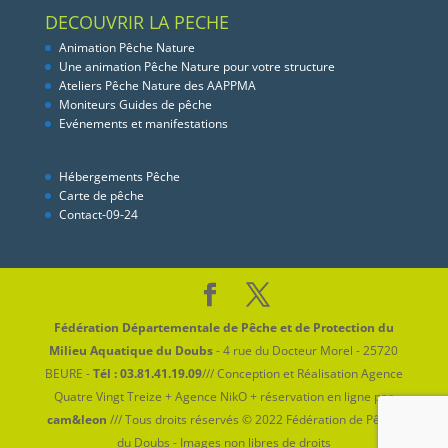
DECOUVRIR LA PECHE
Animation Pêche Nature
Une animation Pêche Nature pour votre structure
Ateliers Pêche Nature des AAPPMA
Moniteurs Guides de pêche
Evénements et manifestations
Hébergements Pêche
Carte de pêche
Contact-09-24
Fédération Départementale de Pêche et de Protection du
Milieu Aquatique du Doubs
- 4 rue du Docteur Morel - 25720
BEURE -
Tél : 03.81.41.19.09
/// Conception et Réalisation Agence
Quatre Vingt Treize + Agence NikO + réservation en ligne par
cam&leon
/// Tous droits réservés © 2022 Fédération de Pêche
du Doubs - Images non libres de droits