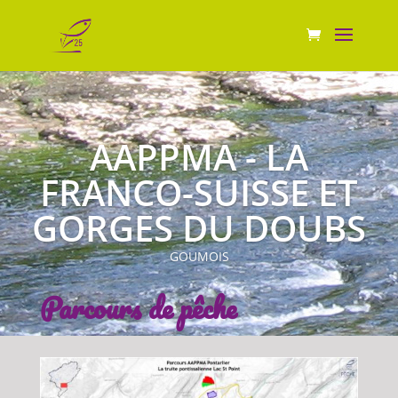
AAPPMA - LA
FRANCO-SUISSE ET
GORGES DU DOUBS
GOUMOIS
Parcours de pêche