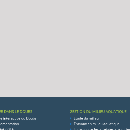
ER DANS LE DOUBS
GESTION DU MILIEU AQUATIQUE
te interactive du Doubs
Etude du milieu
lementation
Travaux en milieu aquatique
 AAPPMA
Lutte contre les atteintes aux milie