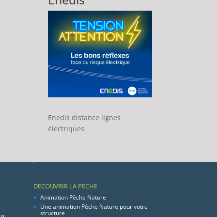
Enedis distance lignes
électriques
DECOUVRIR LA PECHE
Animation Pêche Nature
Une animation Pêche Nature pour votre
structure
ux