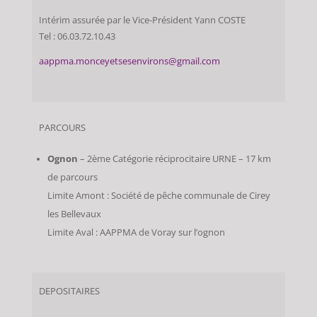
Intérim assurée par le Vice-Président Yann COSTE
Tel : 06.03.72.10.43
aappma.monceyetsesenvirons@gmail.com
PARCOURS
Ognon
– 2ème Catégorie réciprocitaire URNE – 17 km
de parcours
Limite Amont : Société de pêche communale de Cirey
les Bellevaux
Limite Aval : AAPPMA de Voray sur l’ognon
DEPOSITAIRES