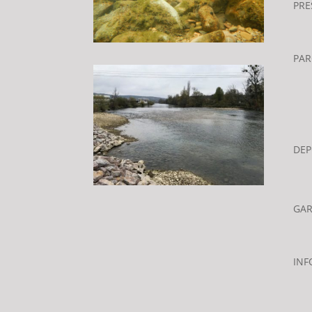
PRE
PA
DEP
GA
INF