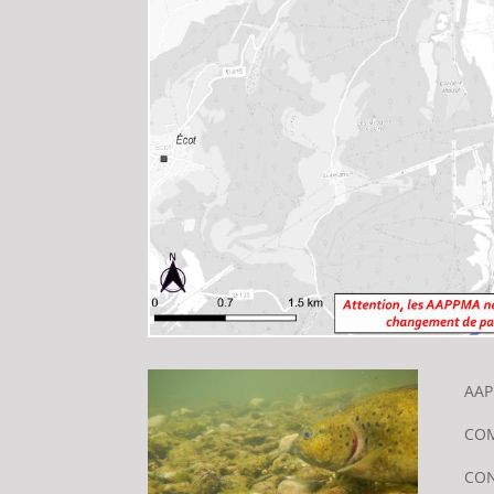
AA
CO
CO