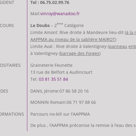
SIDENT
Tel : 06.75.02.99.76
Mail:
vinroy@wanadoo.fr
ème
RCOURS
Le Doubs
– 2
Catégorie
Limite Amont :Rive droite à Mandeure lieu-dit (
à la
AAPPMA au niveau de la sablière MAIROT
)
Limite Aval : Rive droite à Valentigney (
panneau
ent
à Valentigney (
barrage des Forges
)
OSITAIRES
Graineterie Feunette
13 rue de Belfort a Audincourt
Tel:
03 81 35 51 84
RDES
DANIL Jérome:07 86 58 20 16
MONNIN Romain:06 71 97 88 66
ORMATIONS
Parcours no-kill sur l’AAPPMA
De plus , l’AAPPMA préconise la remise à l’eau des 