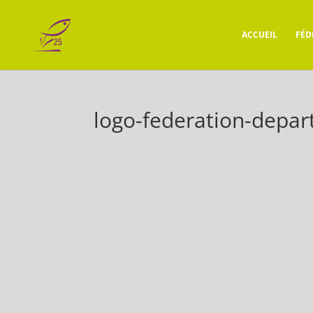
ACCUEIL
FÉD
logo-federation-depa