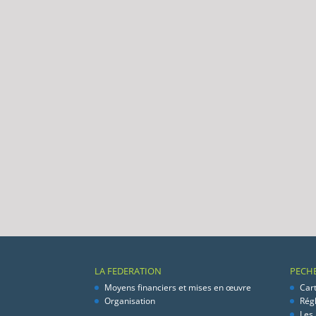
LA FEDERATION
PECH
Moyens financiers et mises en œuvre
Car
Organisation
Rég
Les