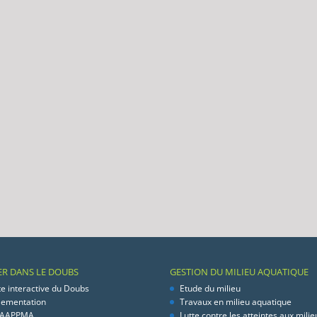
ER DANS LE DOUBS
GESTION DU MILIEU AQUATIQUE
te interactive du Doubs
Etude du milieu
lementation
Travaux en milieu aquatique
 AAPPMA
Lutte contre les atteintes aux milie