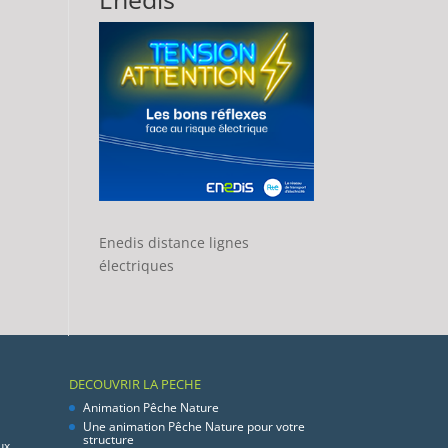
Enedis distance lignes
électriques
DECOUVRIR LA PECHE
Animation Pêche Nature
Une animation Pêche Nature pour votre
structure
ux