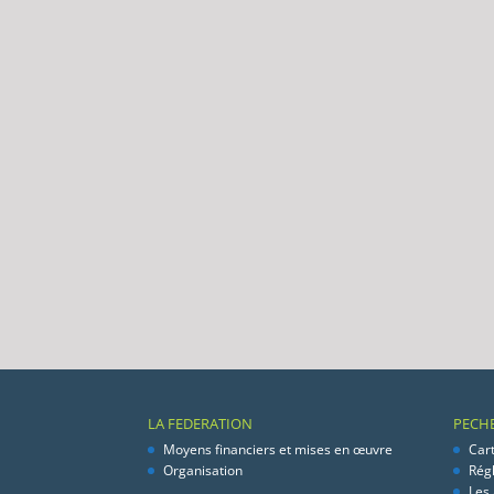
LA FEDERATION
PECH
Moyens financiers et mises en œuvre
Car
Organisation
Rég
Les