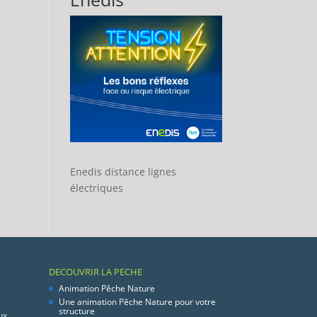
Enedis distance lignes
électriques
DECOUVRIR LA PECHE
Animation Pêche Nature
Une animation Pêche Nature pour votre
structure
ux