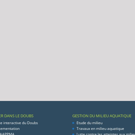
ER DANS LE DOUBS
GESTION DU MILIEU AQUATIQUE
te interactive du Doubs
Etude du milieu
lementation
Travaux en milieu aquatique
 AAPPMA
Lutte contre les atteintes aux milie