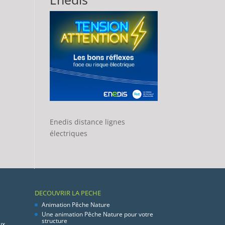
Enedis distance lignes
électriques
DECOUVRIR LA PECHE
Animation Pêche Nature
Une animation Pêche Nature pour votre
structure
ux