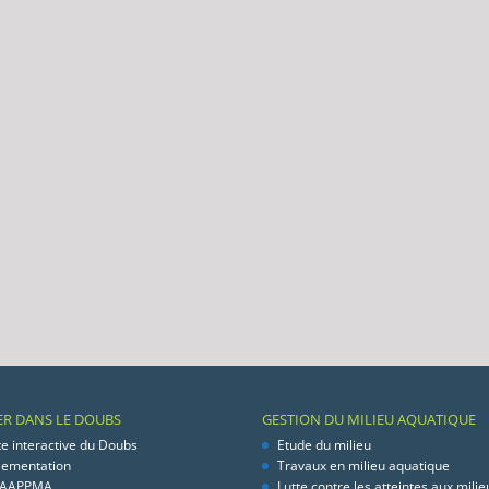
ER DANS LE DOUBS
GESTION DU MILIEU AQUATIQUE
te interactive du Doubs
Etude du milieu
lementation
Travaux en milieu aquatique
 AAPPMA
Lutte contre les atteintes aux milie