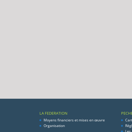
LA FEDERATION
PECH
Moyens financiers et mises en œuvre
Car
Organisation
Rég
Les