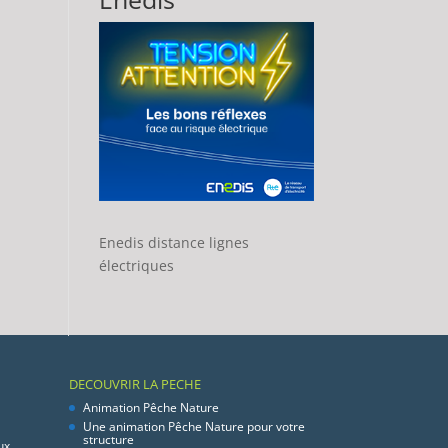
Enedis distance lignes
électriques
DECOUVRIR LA PECHE
Animation Pêche Nature
Une animation Pêche Nature pour votre
structure
ux