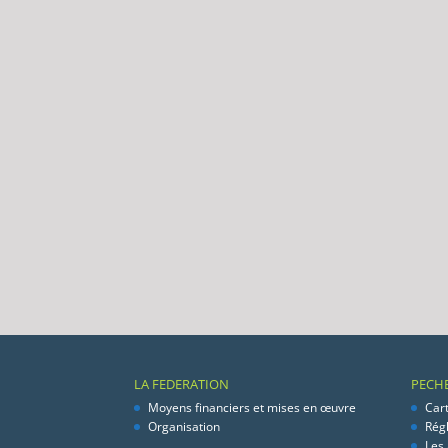
LA FEDERATION
PECH
Moyens financiers et mises en œuvre
Car
Organisation
Rég
Les