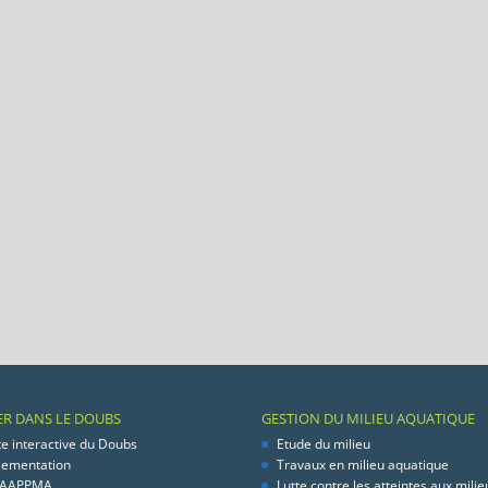
ER DANS LE DOUBS
GESTION DU MILIEU AQUATIQUE
te interactive du Doubs
Etude du milieu
lementation
Travaux en milieu aquatique
 AAPPMA
Lutte contre les atteintes aux milie