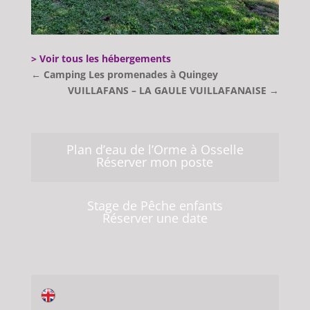
> Voir tous les hébergements
←
Camping Les promenades à Quingey
VUILLAFANS – LA GAULE VUILLAFANAISE
→
Plan d’eau de l’Orme à Osselle
Réserver mon poste
Stage de Pêche enfants
Réserver une date