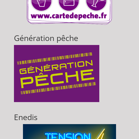
Génération pêche
Enedis