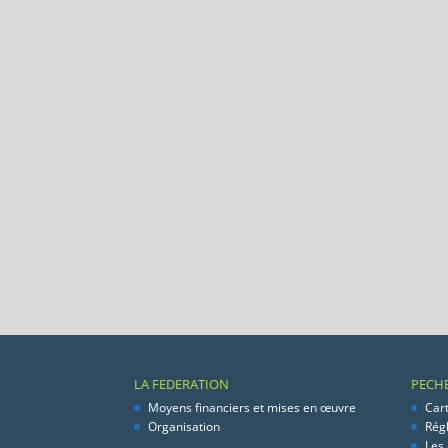
LA FEDERATION
PECH
Moyens financiers et mises en œuvre
Car
Organisation
Rég
Les