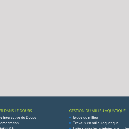
ER DANS LE DOUBS
GESTION DU MILIEU AQUATIQUE
te interactive du Doubs
Etude du milieu
lementation
Travaux en milieu aquatique
 AAPPMA
Lutte contre les atteintes aux milie