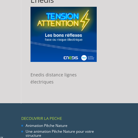
Enedis distance lignes
électriques
DECOUVRIR LA PECHE
Animation Pêche Nature
Une animation Pêche Nature pour votre
structure
ux