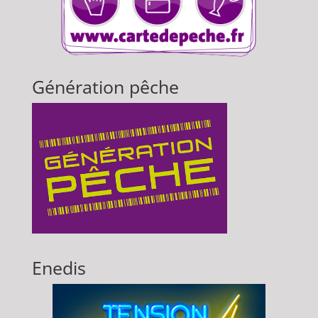
Génération pêche
Enedis