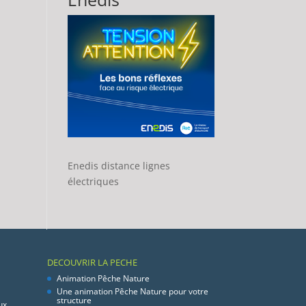
Enedis distance lignes
électriques
DECOUVRIR LA PECHE
Animation Pêche Nature
Une animation Pêche Nature pour votre
structure
ux