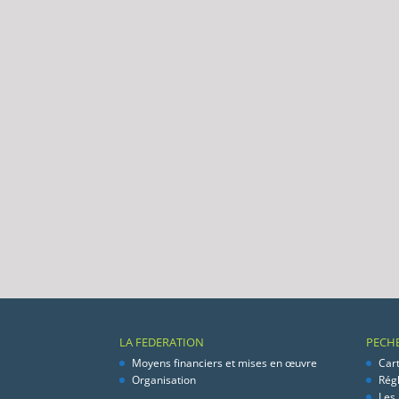
LA FEDERATION
PECH
Moyens financiers et mises en œuvre
Car
Organisation
Rég
Les