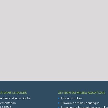
ER DANS LE DOUBS
GESTION DU MILIEU AQUATIQUE
te interactive du Doubs
Etude du milieu
lementation
Travaux en milieu aquatique
 AAPPMA
Lutte contre les atteintes aux milie