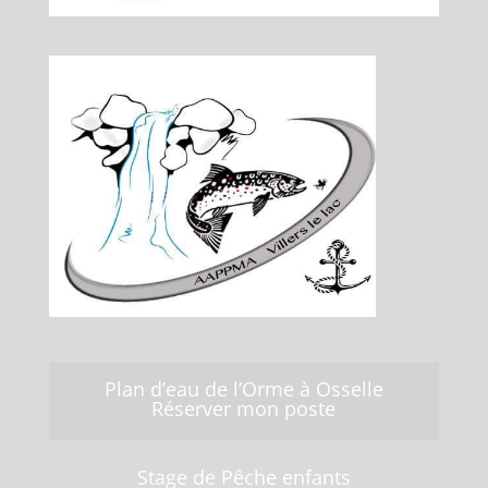
Plan d’eau de l’Orme à Osselle
Réserver mon poste
Stage de Pêche enfants