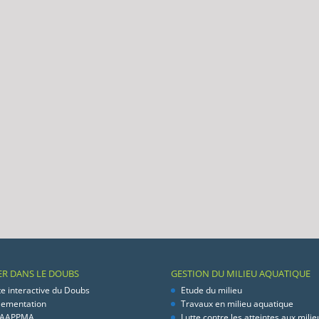
ER DANS LE DOUBS
GESTION DU MILIEU AQUATIQUE
te interactive du Doubs
Etude du milieu
lementation
Travaux en milieu aquatique
 AAPPMA
Lutte contre les atteintes aux milie