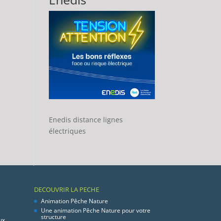
Enedis distance lignes
électriques
DECOUVRIR LA PECHE
Animation Pêche Nature
Une animation Pêche Nature pour votre
structure
ux