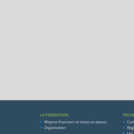
LA FEDERATION
PECH
Moyens financiers et mises en œuvre
Car
Organisation
Rég
Les