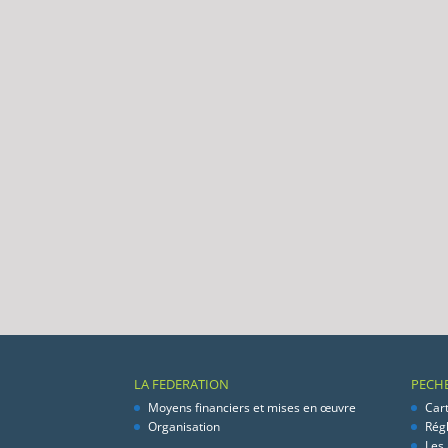
LA FEDERATION
PECH
Moyens financiers et mises en œuvre
Car
Organisation
Rég
Les