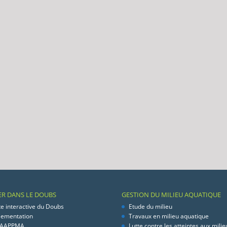
ER DANS LE DOUBS
GESTION DU MILIEU AQUATIQUE
te interactive du Doubs
Etude du milieu
lementation
Travaux en milieu aquatique
 AAPPMA
Lutte contre les atteintes aux milie