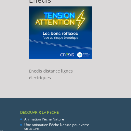
Enedis distance lignes
électriques
DECOUVRIR LA PECHE
Animation Pêche Nature
Une animation Pêche Nature pour votre
structure
ux