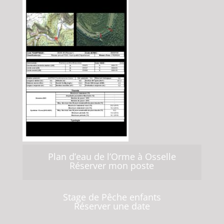
Plan d’eau de l’Orme à Osselle
Réserver mon poste
Stage de Pêche enfants
Réserver une date