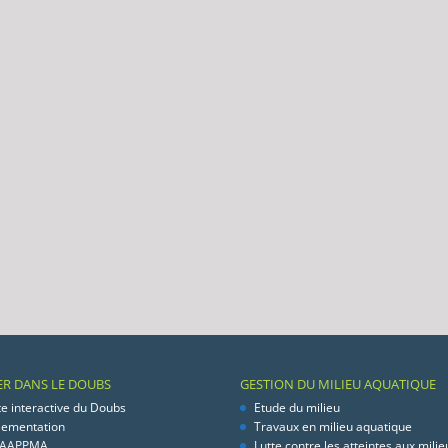
ER DANS LE DOUBS
GESTION DU MILIEU AQUATIQUE
te interactive du Doubs
Etude du milieu
lementation
Travaux en milieu aquatique
 AAPPMA
Lutte contre les atteintes aux milie