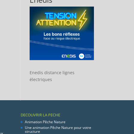
Enedis distance lignes
électriques
DECOUVRIR LA PECHE
Animation Pêche Nature
Une animation Pêche Nature pour votre
structure
ux