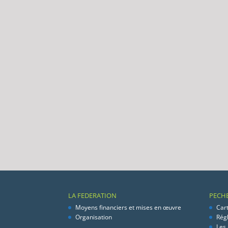
LA FEDERATION
PECH
Moyens financiers et mises en œuvre
Car
Organisation
Rég
Les