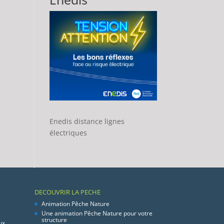
Enedis distance lignes
électriques
DECOUVRIR LA PECHE
Animation Pêche Nature
Une animation Pêche Nature pour votre
structure
ux