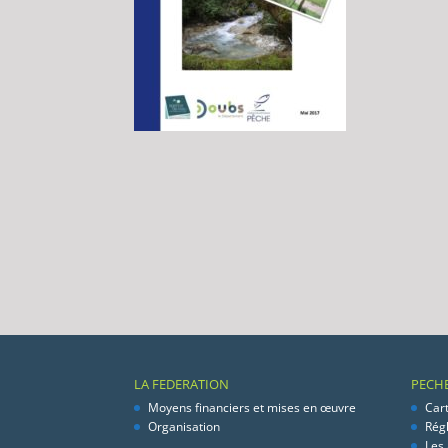
LA FEDERATION
PECH
Moyens financiers et mises en œuvre
Car
Organisation
Rég
Les