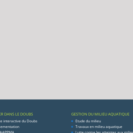
ER DANS LE DOUBS
GESTION DU MILIEU AQUATIQUE
te interactive du Doubs
Etude du milieu
lementation
Travaux en milieu aquatique
 AAPPMA
Lutte contre les atteintes aux milie