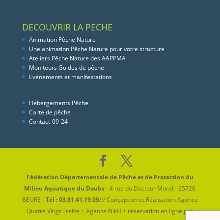
DECOUVRIR LA PECHE
Animation Pêche Nature
Une animation Pêche Nature pour votre structure
Ateliers Pêche Nature des AAPPMA
Moniteurs Guides de pêche
Evénements et manifestations
Hébergements Pêche
Carte de pêche
Contact-09-24
Fédération Départementale de Pêche et de Protection du
Milieu Aquatique du Doubs
- 4 rue du Docteur Morel - 25720
BEURE -
Tél : 03.81.41.19.09
/// Conception et Réalisation Agence
Quatre Vingt Treize + Agence NikO + réservation en ligne par