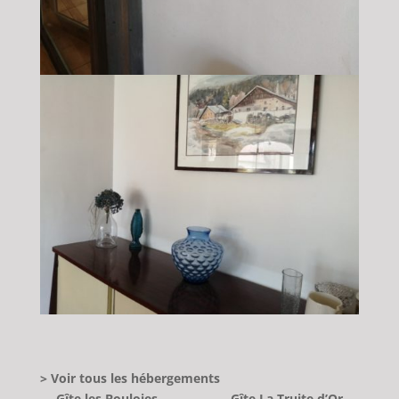
> Voir tous les hébergements
←
Gîte les Bouloies
Gîte La Truite d’Or
→