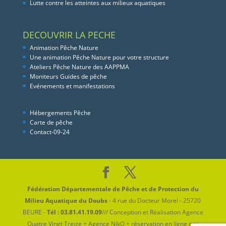
Lutte contre les atteintes aux milieux aquatiques
DECOUVRIR LA PECHE
Animation Pêche Nature
Une animation Pêche Nature pour votre structure
Ateliers Pêche Nature des AAPPMA
Moniteurs Guides de pêche
Evénements et manifestations
Hébergements Pêche
Carte de pêche
Contact-09-24
Fédération Départementale de Pêche et de Protection du
Milieu Aquatique du Doubs
- 4 rue du Docteur Morel - 25720
BEURE -
Tél : 03.81.41.19.09
/// Conception et Réalisation Agence
Quatre Vingt Treize + Agence NikO + réservation en ligne par