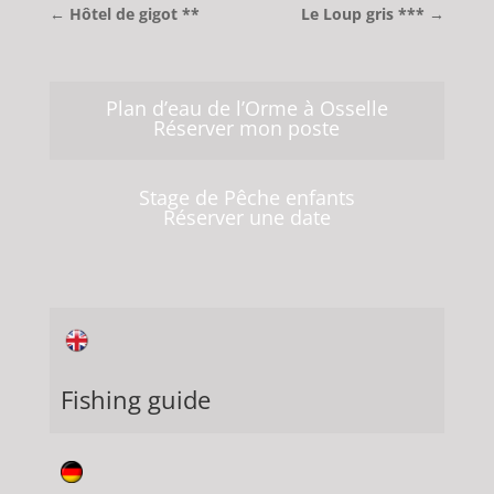
←
Hôtel de gigot **
Le Loup gris ***
→
Plan d’eau de l’Orme à Osselle
Réserver mon poste
Stage de Pêche enfants
Réserver une date
Fishing guide